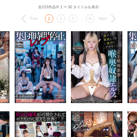
全223作品中 1 〜 30 タイトルを表示
Prev
Next
1
2
3
…
8