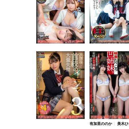
有加里ののか
美木ひ