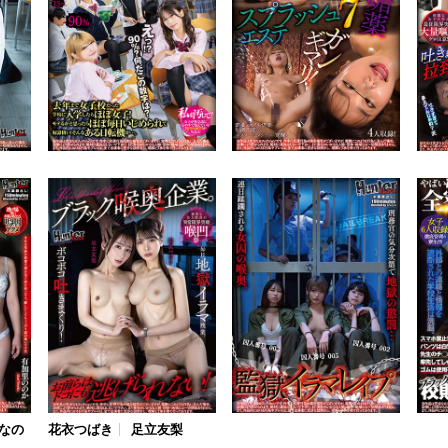
なの
花衣つばき
足立友梨