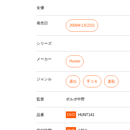
女優
発売日
2009年1月22日
シリーズ
メーカー
Hunter
ジャンル
露出
手コキ
羞恥
監督
ボルボ中野
品番
DVD
HUNT141